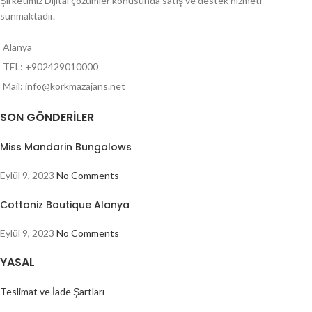
Şirketimiz Dijital çözümler konusunda satış ve destek hizmeti
sunmaktadır.
Alanya
TEL: +902429010000
Mail: info@korkmazajans.net
SON GÖNDERILER
Miss Mandarin Bungalows
Eylül 9, 2023
No Comments
Cottoniz Boutique Alanya
Eylül 9, 2023
No Comments
YASAL
Teslimat ve İade Şartları